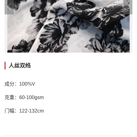
人丝双绉
成分：100%V
克重：60-100gsm
门幅：122-132cm